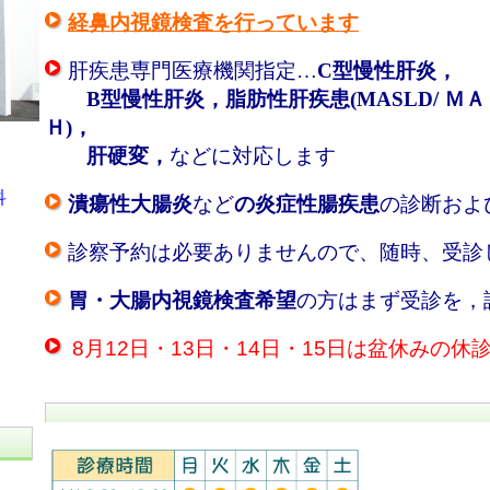
経鼻内視鏡検査を行っています
肝疾患専門医療機関指定…
C型慢性肝炎，
B型慢性肝炎，
脂肪性肝疾患(MASLD/ ＭＡ
Ｈ)
，
肝硬変，
などに対応します
科
潰瘍性大腸炎
など
の炎症性腸疾患
の診断およ
診察予約は必要ありませんので、随時、受診
胃・大腸内視鏡検査希望
の方はまず受診を，
8月12日・13日・14日・15日は盆休みの