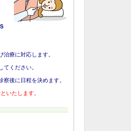
Ｓ
び治療に対応します。
してください。
診察後に日程を決めます。
休診といたします。